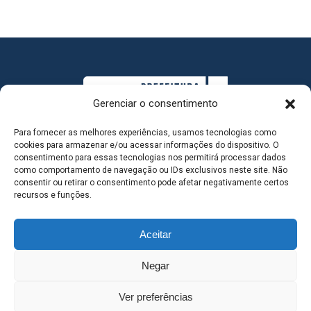
Gerenciar o consentimento
Para fornecer as melhores experiências, usamos tecnologias como
cookies para armazenar e/ou acessar informações do dispositivo. O
consentimento para essas tecnologias nos permitirá processar dados
como comportamento de navegação ou IDs exclusivos neste site. Não
consentir ou retirar o consentimento pode afetar negativamente certos
MAPA DO SITE
recursos e funções.
Aceitar
SEDE DO ADMINISTRATIVO MUNICIPAL - Avenida
Negar
Antônio Trajano, nº 30 - centro - Três Lagoas MS |
Ver preferências
Contato: 67 98139-3237