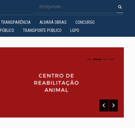
TRANSPARÊNCIA
ALVARÁ OBRAS
CONCURSO
PÚBLICO
TRANSPORTE PÚBLICO
LGPD
0
1
2
3