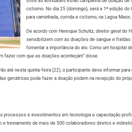
Entre as atividades estão campanha de doação de sa
ciclismo. No dia 25 (domingo), será a 1ª edição do
para caminhada, corrida e ciclismo, na Lagoa Maior, 
De acordo com Henrique Schultz, diretor geral do H
sensibilizem com as doações de sangue e fraldas g
fomentar a importância do ato. Como um hospital de
m fazer com que as doações aconteçam” disse.
vão até nesta quinta-feira (22), o participante deve informar pa
as geriátricas pode fazer a doação podem na recepção do próprio 
os processos e investimentos em tecnologia e capacitação profi
o e treinamento de mais de 500 colaboradores diretos e indiret