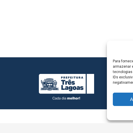
Para fornec
armazenar e
tecnologias
IDs exclusiv
negativamen
A