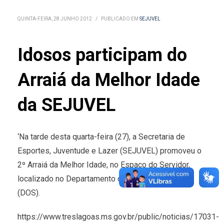
QUINTA-FEIRA, 28 JUNHO 2012
/
PUBLICADO EM
SEJUVEL
Idosos participam do
Arraiá da Melhor Idade
da SEJUVEL
‘Na tarde desta quarta-feira (27), a Secretaria de
Esportes, Juventude e Lazer (SEJUVEL) promoveu o
2º Arraiá da Melhor Idade, no Espaço do Servidor,
localizado no Departamento de Obras e Serviços
(DOS).
https://www.treslagoas.ms.gov.br/public/noticias/17031-