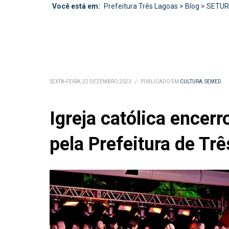
Você está em:
Prefeitura Três Lagoas
>
Blog
>
SETU
SEXTA-FEIRA, 22 DEZEMBRO 2023
/
PUBLICADO EM
CULTURA
,
SEMED
Igreja católica encer
pela Prefeitura de Tr