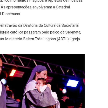
ao público momentos mágicos e repletos de músicas
o. As apresentações envolveram a Catedral
l Diocesano.
l através da Diretoria de Cultura da Secretaria
greja católica passaram pelo palco da Serenata,
us Ministério Belém Três Lagoas (ADTL), Igreja