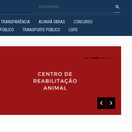
TRANSPARÊNCIA
ALVARÁ OBRAS
CONCURSO
PÚBLICO
TRANSPORTE PÚBLICO
LGPD
0
1
2
3