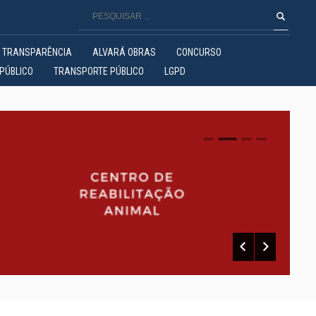
TRANSPARÊNCIA
ALVARÁ OBRAS
CONCURSO
PÚBLICO
TRANSPORTE PÚBLICO
LGPD
0
1
2
3