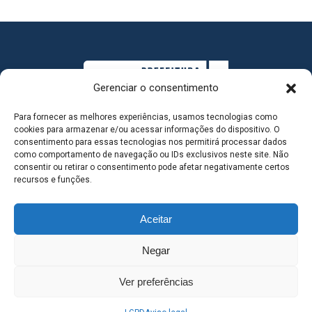
Gerenciar o consentimento
Para fornecer as melhores experiências, usamos tecnologias como
cookies para armazenar e/ou acessar informações do dispositivo. O
consentimento para essas tecnologias nos permitirá processar dados
como comportamento de navegação ou IDs exclusivos neste site. Não
consentir ou retirar o consentimento pode afetar negativamente certos
MAPA DO SITE
recursos e funções.
Aceitar
SEDE DO ADMINISTRATIVO MUNICIPAL - Avenida
Negar
Antônio Trajano, nº 30 - centro - Três Lagoas MS |
Ver preferências
Contato: 67 98139-3237