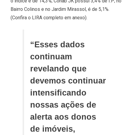
o índice é de 14,3%; Cohab JK possui 3,4% de I.P; no
Bairro Colinos e no Jardim Mirassol, é de 5,1%.
(Confira o LIRA completo em anexo).
“Esses dados
continuam
revelando que
devemos continuar
intensificando
nossas ações de
alerta aos donos
de imóveis,