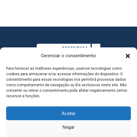
Gerenciar o consentimento
Para fornecer as melhores experiências, usamos tecnologias como
cookies para armazenar e/ou acessar informações do dispositivo. O
consentimento para essas tecnologias nos permitirá processar dados
como comportamento de navegação ou IDs exclusivos neste site. Não
consentir ou retirar o consentimento pode afetar negativamente certos
MAPA DO SITE
recursos e funções.
Aceitar
SEDE DO ADMINISTRATIVO MUNICIPAL - Avenida
Negar
Antônio Trajano, nº 30 - centro - Três Lagoas MS |