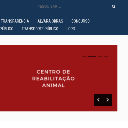
TRANSPARÊNCIA
ALVARÁ OBRAS
CONCURSO
PÚBLICO
TRANSPORTE PÚBLICO
LGPD
0
1
2
3