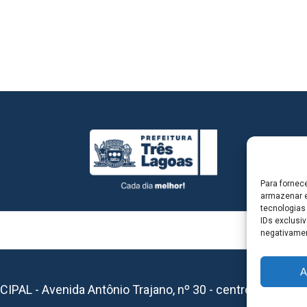
Para fornec
armazenar e
tecnologias
IDs exclusiv
negativamen
A
L - Avenida Antônio Trajano, nº 30 - centro - Três La