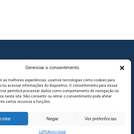
Gerenciar o consentimento
er as melhores experiências, usamos tecnologias como cookies para
/ou acessar informações do dispositivo. O consentimento para essas
 nos permitirá processar dados como comportamento de navegação ou
os neste site. Não consentir ou retirar o consentimento pode afetar
te certos recursos e funções.
ceitar
Negar
Ver preferências
goas MS | Contato: 67 98139-3237
LGPD
Aviso legal