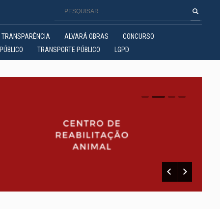
TRANSPARÊNCIA
ALVARÁ OBRAS
CONCURSO
PÚBLICO
TRANSPORTE PÚBLICO
LGPD
0
1
2
3