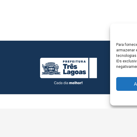
Para fornec
armazenar e
tecnologias
IDs exclusiv
negativamen
A
L - Avenida Antônio Trajano, nº 30 - centro - Três La