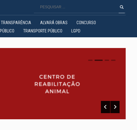
TRANSPARÊNCIA
ALVARÁ OBRAS
CONCURSO
PÚBLICO
TRANSPORTE PÚBLICO
LGPD
0
1
2
3