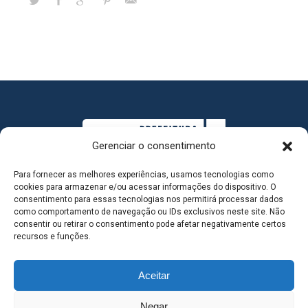
Gerenciar o consentimento
Para fornecer as melhores experiências, usamos tecnologias como
cookies para armazenar e/ou acessar informações do dispositivo. O
consentimento para essas tecnologias nos permitirá processar dados
como comportamento de navegação ou IDs exclusivos neste site. Não
consentir ou retirar o consentimento pode afetar negativamente certos
MAPA DO SITE
recursos e funções.
Aceitar
SEDE DO ADMINISTRATIVO MUNICIPAL - Avenida
Negar