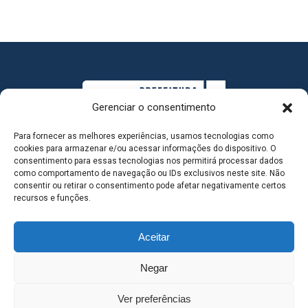
Gerenciar o consentimento
Para fornecer as melhores experiências, usamos tecnologias como
cookies para armazenar e/ou acessar informações do dispositivo. O
consentimento para essas tecnologias nos permitirá processar dados
como comportamento de navegação ou IDs exclusivos neste site. Não
consentir ou retirar o consentimento pode afetar negativamente certos
MAPA DO SITE
recursos e funções.
Aceitar
SEDE DO ADMINISTRATIVO MUNICIPAL - Avenida
Negar
Antônio Trajano, nº 30 - centro - Três Lagoas MS |
Ver preferências