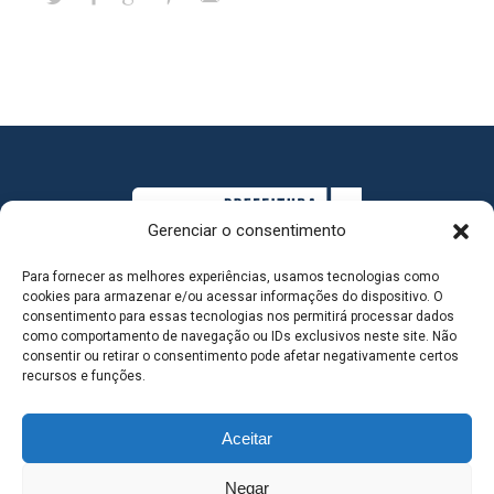
Gerenciar o consentimento
Para fornecer as melhores experiências, usamos tecnologias como
cookies para armazenar e/ou acessar informações do dispositivo. O
consentimento para essas tecnologias nos permitirá processar dados
como comportamento de navegação ou IDs exclusivos neste site. Não
consentir ou retirar o consentimento pode afetar negativamente certos
MAPA DO SITE
recursos e funções.
Aceitar
SEDE DO ADMINISTRATIVO MUNICIPAL - Avenida
Negar