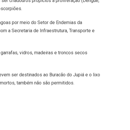
 ser criadouros propícios à proliferação (Dengue,
escorpiões.
agoas por meio do Setor de Endemias da
om a Secretaria de Infraestrutura, Transporte e
 garrafas, vidros, madeiras e troncos secos
evem ser destinados ao Buracão do Jupiá e o lixo
 mortos, também não são permitidos.