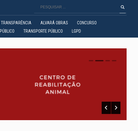
TRANSPARÊNCIA
ALVARÁ OBRAS
CONCURSO
PÚBLICO
TRANSPORTE PÚBLICO
LGPD
0
1
2
3