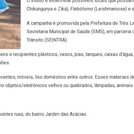
O intuito é exterminar possíveis locais que possam
Chikungunya e Zika), Flebótomo (Leishmaniose) e 
A campanha é promovida pela Prefeitura de Três L
Secretaria Municipal de Saúde (SMS), em parceria c
Trânsito (SEINTRA).
 e recipientes plásticos, vasos, pias, tanques, caixas d’água,
iões.
centes, móveis, lixo doméstico entre outros. Esses materiais d
omo objetos/eletrônicos velhos ou quebrados, lâmpadas, animais
ntes ruas, do bairro Jardim das Acácias: