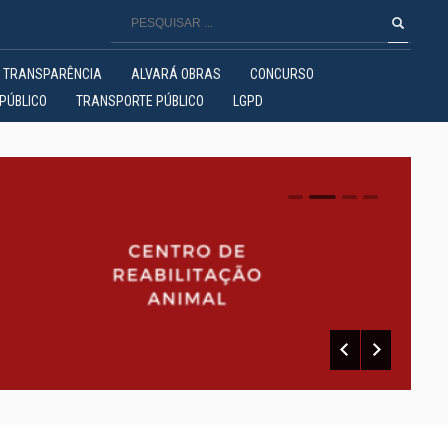
TRANSPARÊNCIA
ALVARÁ OBRAS
CONCURSO
PÚBLICO
TRANSPORTE PÚBLICO
LGPD
0
1
2
3