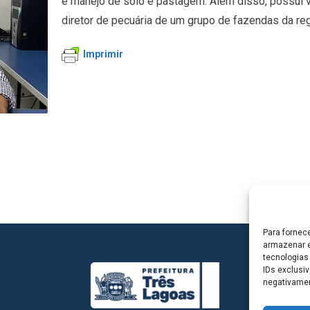
e manejo de solo e pastagem. Além disso, possui v
diretor de pecuária de um grupo de fazendas da reg
Imprimir
Para fornec
armazenar e
tecnologias
IDs exclusiv
negativamen