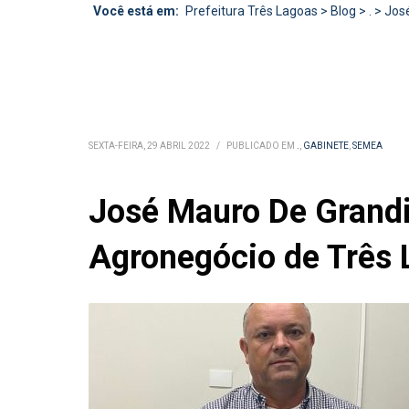
Você está em:
Prefeitura Três Lagoas
>
Blog
>
.
>
José
SEXTA-FEIRA, 29 ABRIL 2022
/
PUBLICADO EM
.
,
GABINETE
,
SEMEA
José Mauro De Grandi
Agronegócio de Três 