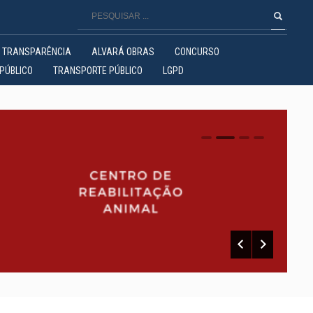
TRANSPARÊNCIA
ALVARÁ OBRAS
CONCURSO
PÚBLICO
TRANSPORTE PÚBLICO
LGPD
0
1
2
3