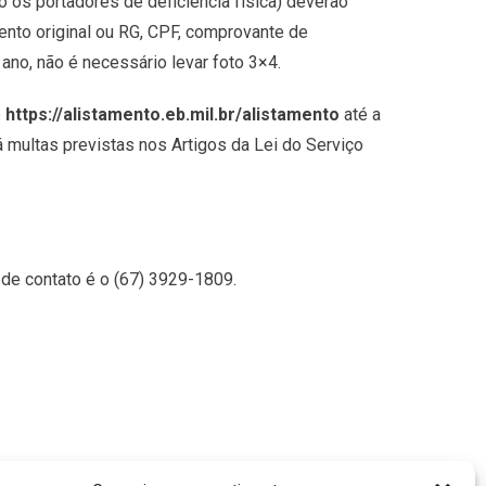
 os portadores de deficiência física) deverão
ento original ou RG, CPF, comprovante de
 ano, não é necessário levar foto 3×4.
e
https://alistamento.eb.mil.br/alistamento
até a
 multas previstas nos Artigos da Lei do Serviço
 de contato é o (67) 3929-1809.