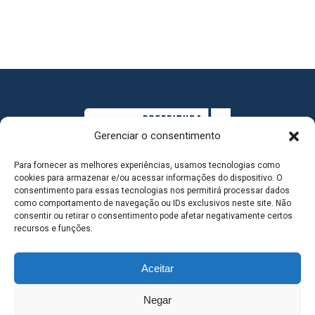
Gerenciar o consentimento
Para fornecer as melhores experiências, usamos tecnologias como
cookies para armazenar e/ou acessar informações do dispositivo. O
consentimento para essas tecnologias nos permitirá processar dados
como comportamento de navegação ou IDs exclusivos neste site. Não
consentir ou retirar o consentimento pode afetar negativamente certos
MAPA DO SITE
recursos e funções.
Aceitar
SEDE DO ADMINISTRATIVO MUNICIPAL - Avenida
Negar