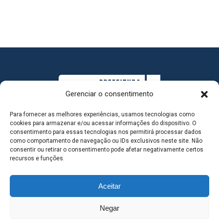
Gerenciar o consentimento
Para fornecer as melhores experiências, usamos tecnologias como
cookies para armazenar e/ou acessar informações do dispositivo. O
consentimento para essas tecnologias nos permitirá processar dados
como comportamento de navegação ou IDs exclusivos neste site. Não
consentir ou retirar o consentimento pode afetar negativamente certos
MAPA DO SITE
recursos e funções.
Aceitar
SEDE DO ADMINISTRATIVO MUNICIPAL - Avenida
Negar