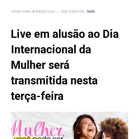
TERÇA-FEIRA, 08 MARÇO 2022
/
PUBLICADO EM
.
,
SMAS
Live em alusão ao Dia
Internacional da
Mulher será
transmitida nesta
terça-feira