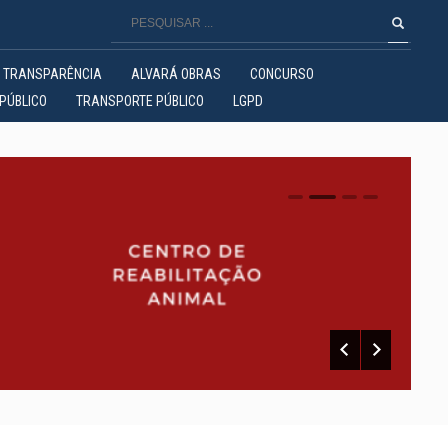
TRANSPARÊNCIA
ALVARÁ OBRAS
CONCURSO
PÚBLICO
TRANSPORTE PÚBLICO
LGPD
0
1
2
3