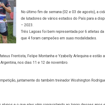
No último fim de semana (02 e 03 de agosto), a c
de lutadores de vários estados do País para a di
– 2023.
Três Lagoas foi bem representada por 6 atletas da
que 4 foram campeões em suas modalidades.
teus Frentista, Felipe Montanha e Yzabelly Arlequina e estão a
Argentina, nos dias 11 e 12 de novembro.
ompetição, juntamente do também treinador Woshington Rodrigu
os alunos e o que eles vêm conquistando ao longo desses anos 