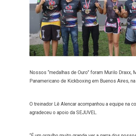
Nossos “medalhas de Ouro” foram Murilo Draxx, Ma
Panamericano de Kickboxing em Buenos Aires, na 
O treinador Lê Alencar acompanhou a equipe na c
agradeceu o apoio da SEJUVEL.
“É um orgulho muito grande ver a garra dos noss