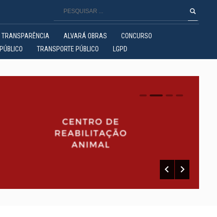
TRANSPARÊNCIA
ALVARÁ OBRAS
CONCURSO
PÚBLICO
TRANSPORTE PÚBLICO
LGPD
0
1
2
3