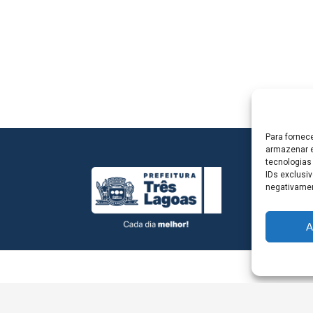
Para fornec
armazenar e
tecnologias
IDs exclusiv
negativamen
A