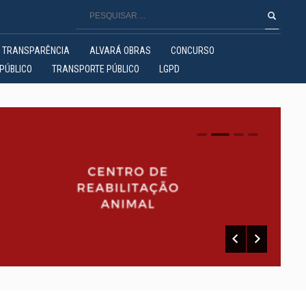
TRANSPARÊNCIA
ALVARÁ OBRAS
CONCURSO
PÚBLICO
TRANSPORTE PÚBLICO
LGPD
0
1
2
3