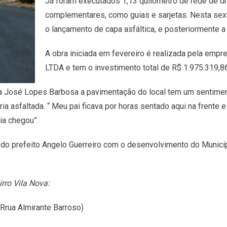
Já foram executados 1,13 quilômetro de rede de d
complementares, como guias e sarjetas. Nesta sexta-
o lançamento de capa asfáltica, e posteriormente 
A obra iniciada em fevereiro é realizada pela emp
LTDA e tem o investimento total de R$ 1.975.319,8
 José Lopes Barbosa a pavimentação do local tem um sentimento
ia asfaltada. “ Meu pai ficava por horas sentado aqui na frente 
ia chegou”.
o prefeito Angelo Guerreiro com o desenvolvimento do Município
rro Vila Nova:
 Rrua Almirante Barroso)