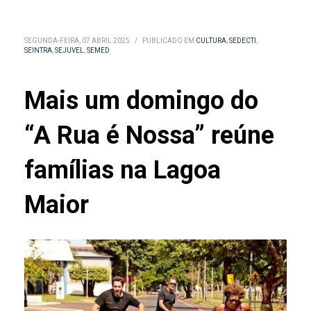
SEGUNDA-FEIRA, 07 ABRIL 2025
/
PUBLICADO EM
CULTURA
,
SEDECTI
,
SEINTRA
,
SEJUVEL
,
SEMED
Mais um domingo do
“A Rua é Nossa” reúne
famílias na Lagoa
Maior