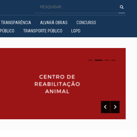
TRANSPARÊNCIA
ALVARÁ OBRAS
CONCURSO
PÚBLICO
TRANSPORTE PÚBLICO
LGPD
0
1
2
3