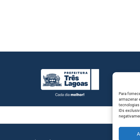
Para fornec
armazenar e
tecnologias
IDs exclusiv
negativamen
A