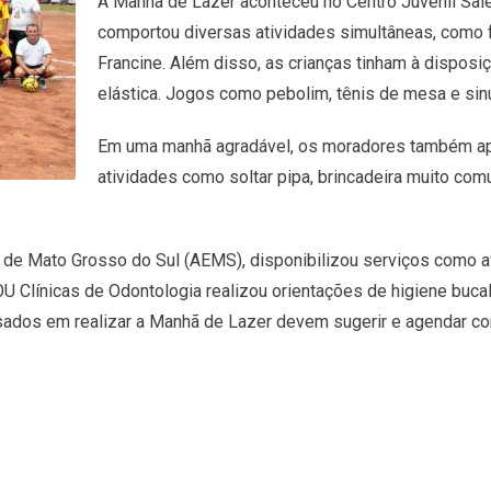
A Manhã de Lazer aconteceu no Centro Juvenil Sale
comportou diversas atividades simultâneas, como f
Francine. Além disso, as crianças tinham à disposiç
elástica. Jogos como pebolim, tênis de mesa e si
Em uma manhã agradável, os moradores também apro
atividades como soltar pipa, brincadeira muito com
de Mato Grosso do Sul (AEMS), disponibilizou serviços como afe
 Clínicas de Odontologia realizou orientações de higiene buca
essados em realizar a Manhã de Lazer devem sugerir e agendar 