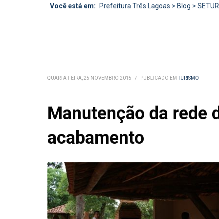
Você está em:
Prefeitura Três Lagoas
>
Blog
>
SETU
QUARTA-FEIRA, 25 NOVEMBRO 2015
/
PUBLICADO EM
TURISMO
Manutenção da rede d
acabamento