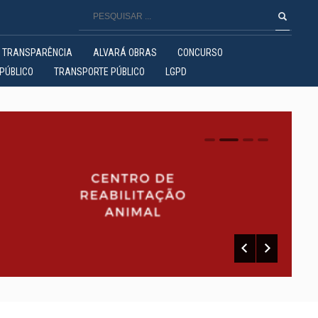
TRANSPARÊNCIA
ALVARÁ OBRAS
CONCURSO
PÚBLICO
TRANSPORTE PÚBLICO
LGPD
0
1
2
3