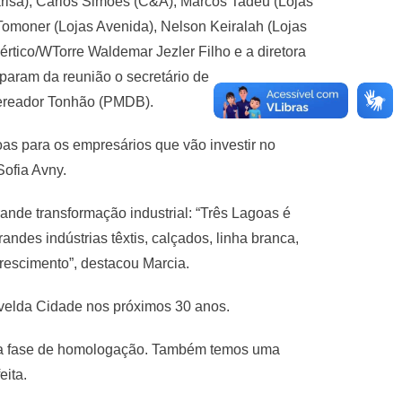
risa), Carlos Simões (C&A), Marcos Tadeu (Lojas
Tomoner (Lojas Avenida), Nelson Keiralah (Lojas
értico/WTorre Waldemar Jezler Filho e a diretora
param da reunião o secretário de
ereador Tonhão (PMDB).
as para os empresários que vão investir no
Sofia Avny.
ande transformação industrial: “Três Lagoas é
des indústrias têxtis, calçados, linha branca,
rescimento”, destacou Marcia.
ávelda Cidade nos próximos 30 anos.
ra a fase de homologação. Também temos uma
eita.