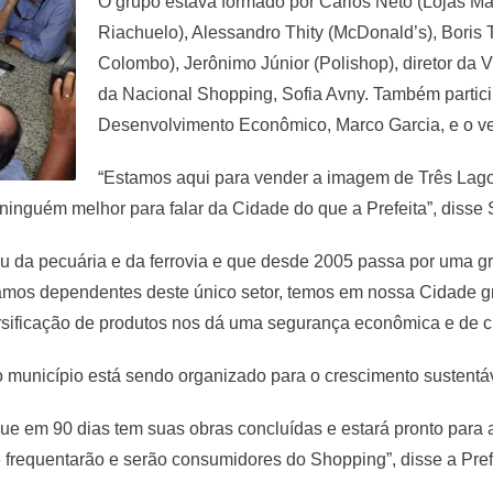
O grupo estava formado por Carlos Neto (Lojas Ma
Riachuelo), Alessandro Thity (McDonald’s), Boris 
Colombo), Jerônimo Júnior (Polishop), diretor da V
da Nacional Shopping, Sofia Avny. Também partici
Desenvolvimento Econômico, Marco Garcia, e o v
“Estamos aqui para vender a imagem de Três Lago
inguém melhor para falar da Cidade do que a Prefeita”, disse 
u da pecuária e da ferrovia e que desde 2005 passa por uma gr
mos dependentes deste único setor, temos em nossa Cidade gran
versificação de produtos nos dá uma segurança econômica e de c
o município está sendo organizado para o crescimento sustent
 que em 90 dias tem suas obras concluídas e estará pronto pa
 frequentarão e serão consumidores do Shopping”, disse a Pref