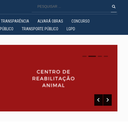
TRANSPARÊNCIA
ALVARÁ OBRAS
CONCURSO
PÚBLICO
TRANSPORTE PÚBLICO
LGPD
0
1
2
3