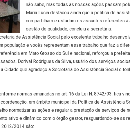
não sabe, mas todas as nossas ações passam pelo
Maria Lúcia destacou ainda que a política de assistê
compartilham e estudam os assuntos referentes à á
gestão de qualidade, concluiu a secretária.
etaria de Assistência Social pelo excelente trabalho desenvolvi
sa população e vocês representam esse trabalho que faz a difer
erência em Mato Grosso do Sul e nacional, reforçou a prefeita
ados, Dorival Rodrigues da Silva, usuário dos serviços socioa
a Cidade que agradeço a Secretaria de Assistência Social e tenho
nforme normas emanadas no art. 16 da Lei N. 8742/93, fica vinc
 coordenação, em âmbito municipal da Política de Assistência So
lho normatizar as ações e regular a prestação de serviços de n
nto ativo e dinâmico com o órgão gestor, resguardando-se as r
o 2012/2014 são: