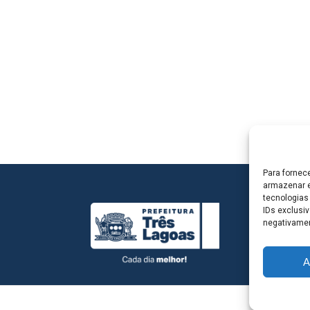
Para fornec
armazenar e
tecnologias
IDs exclusiv
negativamen
A