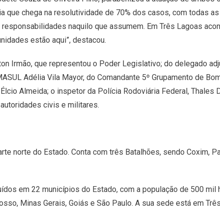
ia que chega na resolutividade de 70% dos casos, com todas a
a responsabilidades naquilo que assumem. Em Três Lagoas ac
unidades estão aqui”, destacou.
n Irmão, que representou o Poder Legislativo; do delegado adju
MASUL Adélia Vila Mayor, do Comandante 5º Grupamento de Bomb
, Élcio Almeida; o inspetor da Polícia Rodoviária Federal, Thale
 autoridades civis e militares.
arte norte do Estado. Conta com três Batalhões, sendo Coxim, P
ídos em 22 municípios do Estado, com a população de 500 mil ha
sso, Minas Gerais, Goiás e São Paulo. A sua sede está em Trê