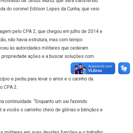
el Holivaldo de Jesus Muniz que será transferido
ada do coronel Edilson Lopes da Cunha, que veio
ssagem pelo CPA 2, que chegou em julho de 2014 e
ção, não havia estrutura, mas com tempo
eceu às autoridades militares que cederam
om propriedade ações e a buscar soluções com
ípio e pediu para levar o amor e o carinho da
o CPA 2.
ha continuidade. “Enquanto um sai fazendo
dê a vocês o caminho cheio de glórias e bênçãos e
os militares em suas devidas funções e o trabalho