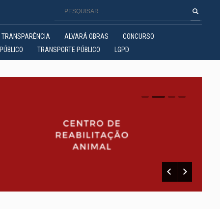
TRANSPARÊNCIA
ALVARÁ OBRAS
CONCURSO
PÚBLICO
TRANSPORTE PÚBLICO
LGPD
0
1
2
3