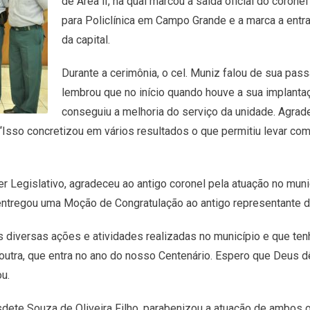
de Área lI, na qual marcou a saída oficial do coron
para Policlínica em Campo Grande e a marca a entr
da capital.
Durante a cerimônia, o cel. Muniz falou de sua pa
lembrou que no início quando houve a sua implanta
conseguiu a melhoria do serviço da unidade. Agrad
 “Isso concretizou em vários resultados o que permitiu levar c
 Legislativo, agradeceu ao antigo coronel pela atuação no munic
entregou uma Moção de Congratulação ao antigo representante d
 diversas ações e atividades realizadas no município e que ten
 outra, que entra no ano do nosso Centenário. Espero que Deus 
u.
sdete Souza de Oliveira Filho, parabenizou a atuação de ambos 