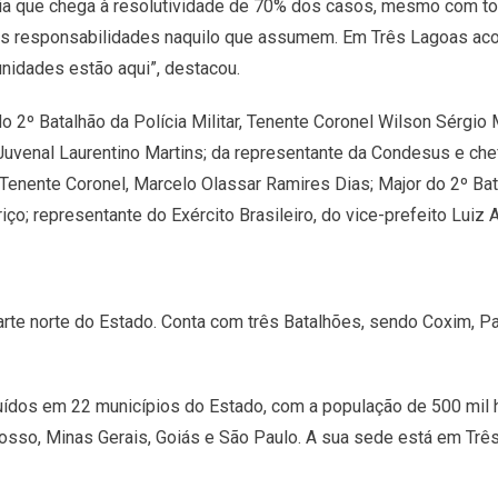
cia que chega à resolutividade de 70% dos casos, mesmo com t
as responsabilidades naquilo que assumem. Em Três Lagoas a
unidades estão aqui”, destacou.
2º Batalhão da Polícia Militar, Tenente Coronel Wilson Sérgio 
Juvenal Laurentino Martins; da representante da Condesus e che
ente Coronel, Marcelo Olassar Ramires Dias; Major do 2º Batalh
o; representante do Exército Brasileiro, do vice-prefeito Luiz Ak
arte norte do Estado. Conta com três Batalhões, sendo Coxim, P
ídos em 22 municípios do Estado, com a população de 500 mil ha
sso, Minas Gerais, Goiás e São Paulo. A sua sede está em Trê