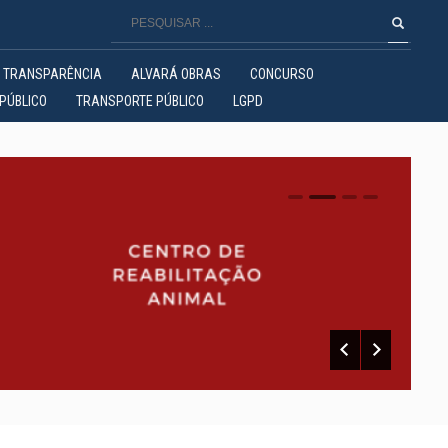
TRANSPARÊNCIA
ALVARÁ OBRAS
CONCURSO
PÚBLICO
TRANSPORTE PÚBLICO
LGPD
0
1
2
3