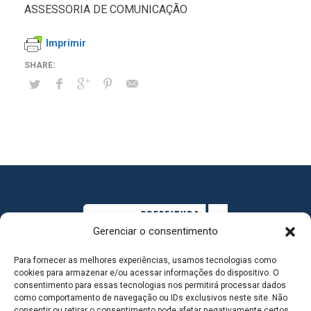
ASSESSORIA DE COMUNICAÇÃO
Imprimir
Gerenciar o consentimento
Para fornecer as melhores experiências, usamos tecnologias como
cookies para armazenar e/ou acessar informações do dispositivo. O
consentimento para essas tecnologias nos permitirá processar dados
como comportamento de navegação ou IDs exclusivos neste site. Não
consentir ou retirar o consentimento pode afetar negativamente certos