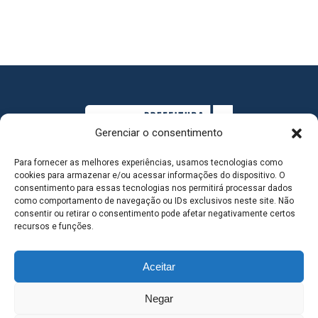
Gerenciar o consentimento
Para fornecer as melhores experiências, usamos tecnologias como
cookies para armazenar e/ou acessar informações do dispositivo. O
consentimento para essas tecnologias nos permitirá processar dados
como comportamento de navegação ou IDs exclusivos neste site. Não
consentir ou retirar o consentimento pode afetar negativamente certos
MAPA DO SITE
recursos e funções.
Aceitar
SEDE DO ADMINISTRATIVO MUNICIPAL - Avenida
Negar