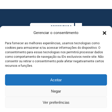
Gerenciar o consentimento
Para fornecer as melhores experiências, usamos tecnologias como
cookies para armazenar e/ou acessar informações do dispositivo. O
consentimento para essas tecnologias nos permitirá processar dados
como comportamento de navegação ou IDs exclusivos neste site. Não
consentir ou retirar o consentimento pode afetar negativamente certos
MAPA DO SITE
recursos e funções.
Aceitar
SEDE DO ADMINISTRATIVO MUNICIPAL - Avenida
Negar
Antônio Trajano, nº 30 - centro - Três Lagoas MS |
Ver preferências
Contato: 67 98139-3237