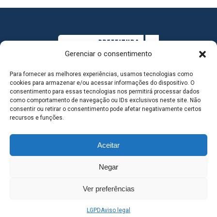
Gerenciar o consentimento
Para fornecer as melhores experiências, usamos tecnologias como
cookies para armazenar e/ou acessar informações do dispositivo. O
consentimento para essas tecnologias nos permitirá processar dados
como comportamento de navegação ou IDs exclusivos neste site. Não
consentir ou retirar o consentimento pode afetar negativamente certos
MAPA DO SITE
recursos e funções.
Aceitar
SEDE DO ADMINISTRATIVO MUNICIPAL - Avenida
Negar
Antônio Trajano, nº 30 - centro - Três Lagoas MS |
Ver preferências
Contato: 67 98139-3237
LGPD
Aviso legal