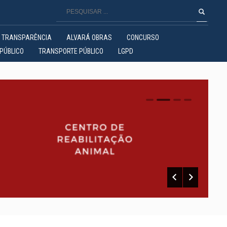
TRANSPARÊNCIA
ALVARÁ OBRAS
CONCURSO
PÚBLICO
TRANSPORTE PÚBLICO
LGPD
0
1
2
3