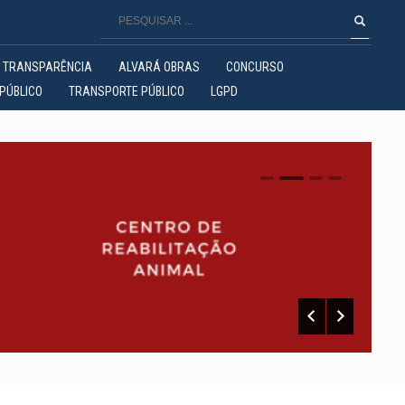
TRANSPARÊNCIA
ALVARÁ OBRAS
CONCURSO
PÚBLICO
TRANSPORTE PÚBLICO
LGPD
0
1
2
3