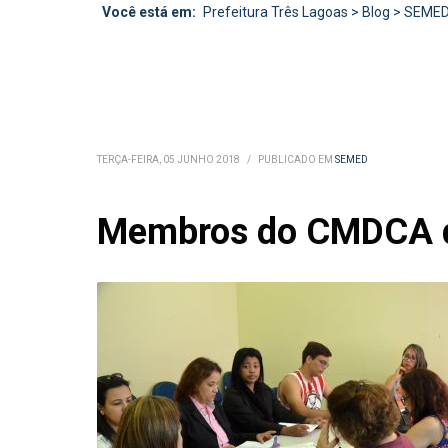
Você está em:
Prefeitura Três Lagoas
>
Blog
>
SEME
TERÇA-FEIRA, 05 JUNHO 2018
/
PUBLICADO EM
SEMED
Membros do CMDCA di