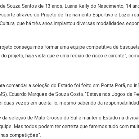
a de Souza Santos de 13 anos; Luana Kelly do Nascimento, 14 ano
porte através do Projeto de Treinamento Esportivo e Lazer rea
ultura, que há três anos implantou diversas modalidades esport
rojeto conseguimos formar uma equipe competitiva de basquete
 do projeto, haja vista que é uma região de risco e carente”, co
ra comandar a seleção do Estado foi feito em Ponta Porã, no iní
), Eduardo Marques de Souza Costa. “Estava nos Jogos da Fed
sei duas vezes em aceita-lo, mesmo sabendo da responsabilidad
nte da seleção de Mato Grosso do Sul é manter o Estado na divis
quipe. Mas todos podem ter certeza que faremos tudo com mui
 nas competições”.