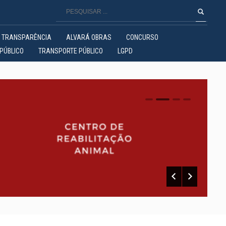
TRANSPARÊNCIA
ALVARÁ OBRAS
CONCURSO
PÚBLICO
TRANSPORTE PÚBLICO
LGPD
0
1
2
3