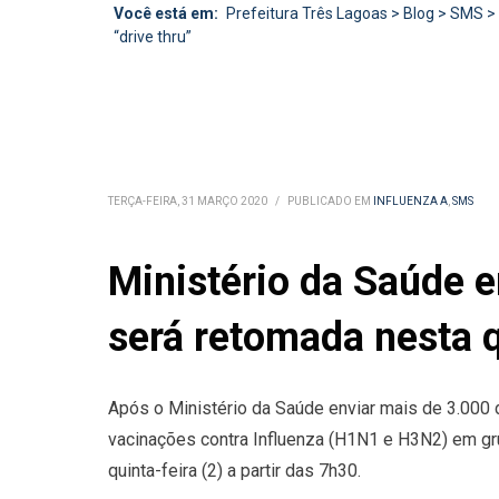
Você está em:
Prefeitura Três Lagoas
>
Blog
>
SMS
>
“drive thru”
TERÇA-FEIRA, 31 MARÇO 2020
/
PUBLICADO EM
INFLUENZA A
,
SMS
Ministério da Saúde e
será retomada nesta q
Após o Ministério da Saúde enviar mais de 3.000 
vacinações contra Influenza (H1N1 e H3N2) em gru
quinta-feira (2) a partir das 7h30.