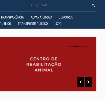
TRANSPARÊNCIA
ALVARÁ OBRAS
CONCURSO
PÚBLICO
TRANSPORTE PÚBLICO
LGPD
0
1
2
3