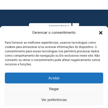
Gerenciar o consentimento
Para fornecer as melhores experiências, usamos tecnologias como
cookies para armazenar e/ou acessar informações do dispositivo. O
consentimento para essas tecnologias nos permitirá processar dados
como comportamento de navegação ou IDs exclusivos neste site. Não
consentir ou retirar o consentimento pode afetar negativamente certos
MAPA DO SITE
recursos e funções.
Aceitar
SEDE DO ADMINISTRATIVO MUNICIPAL - Avenida
Negar
Antônio Trajano, nº 30 - centro - Três Lagoas MS |
Ver preferências
Contato: 67 98139-3237