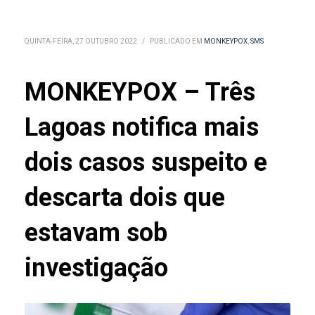
QUINTA-FEIRA, 27 OUTUBRO 2022
/
PUBLICADO EM
MONKEYPOX
,
SMS
MONKEYPOX – Três
Lagoas notifica mais
dois casos suspeito e
descarta dois que
estavam sob
investigação