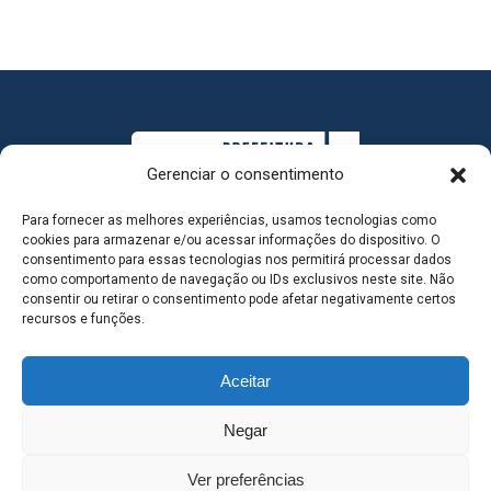
Gerenciar o consentimento
Para fornecer as melhores experiências, usamos tecnologias como
cookies para armazenar e/ou acessar informações do dispositivo. O
consentimento para essas tecnologias nos permitirá processar dados
como comportamento de navegação ou IDs exclusivos neste site. Não
consentir ou retirar o consentimento pode afetar negativamente certos
MAPA DO SITE
recursos e funções.
Aceitar
SEDE DO ADMINISTRATIVO MUNICIPAL - Avenida
Negar
Antônio Trajano, nº 30 - centro - Três Lagoas MS |
Ver preferências