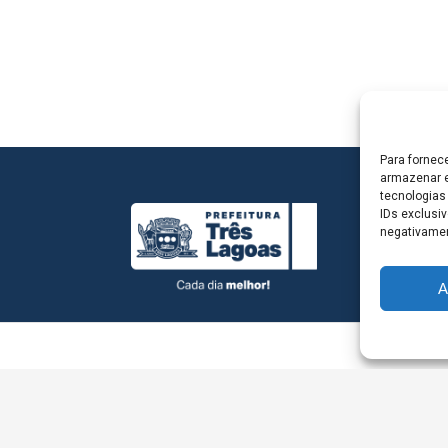
Para fornec
armazenar e
tecnologias
IDs exclusiv
negativamen
A
L - Avenida Antônio Trajano, nº 30 - centro - Três La