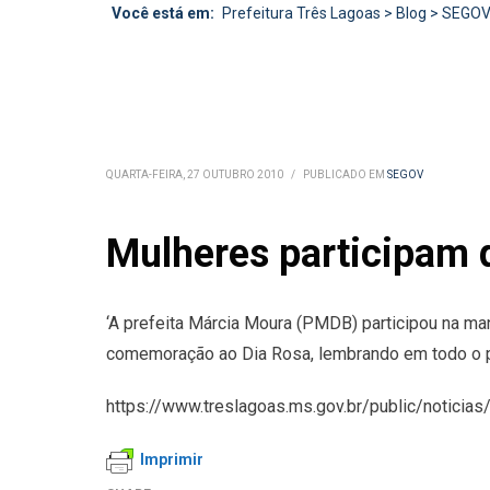
Você está em:
Prefeitura Três Lagoas
>
Blog
>
SEGO
QUARTA-FEIRA, 27 OUTUBRO 2010
/
PUBLICADO EM
SEGOV
Mulheres participam 
‘A prefeita Márcia Moura (PMDB) participou na ma
comemoração ao Dia Rosa, lembrando em todo o p
https://www.treslagoas.ms.gov.br/public/noticia
Imprimir