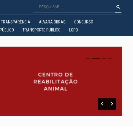
TRANSPARÊNCIA
ALVARÁ OBRAS
CONCURSO
PÚBLICO
TRANSPORTE PÚBLICO
LGPD
0
1
2
3