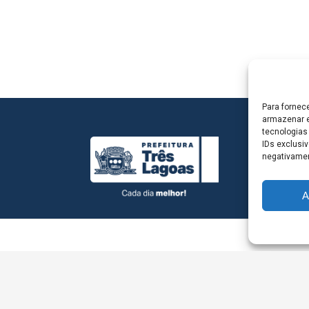
Para fornec
armazenar e
tecnologias
IDs exclusiv
negativamen
A
L - Avenida Antônio Trajano, nº 30 - centro - Três La