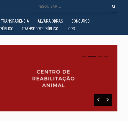
TRANSPARÊNCIA
ALVARÁ OBRAS
CONCURSO
PÚBLICO
TRANSPORTE PÚBLICO
LGPD
0
1
2
3