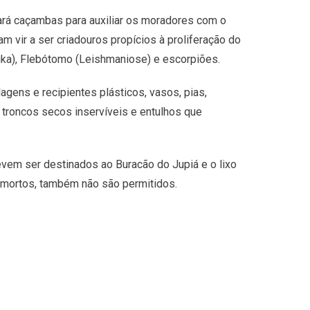
ará caçambas para auxiliar os moradores com o
m vir a ser criadouros propícios à proliferação do
ka), Flebótomo (Leishmaniose) e escorpiões.
gens e recipientes plásticos, vasos, pias,
e troncos secos inservíveis e entulhos que
evem ser destinados ao Buracão do Jupiá e o lixo
 mortos, também não são permitidos.