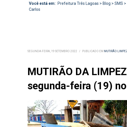
Você está em:
Prefeitura Três Lagoas
>
Blog
>
SMS
>
Carlos
SEGUNDA-FEIRA, 19 SETEMBRO 2022
/
PUBLICADO EM
MUTIRÃO LIMPE
MUTIRÃO DA LIMPEZA 
segunda-feira (19) n