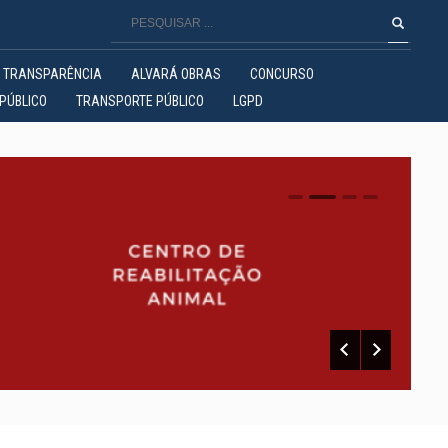
TRANSPARÊNCIA
ALVARÁ OBRAS
CONCURSO
PÚBLICO
TRANSPORTE PÚBLICO
LGPD
0
1
2
3