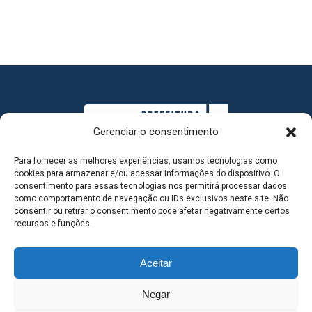
Gerenciar o consentimento
Para fornecer as melhores experiências, usamos tecnologias como
cookies para armazenar e/ou acessar informações do dispositivo. O
consentimento para essas tecnologias nos permitirá processar dados
como comportamento de navegação ou IDs exclusivos neste site. Não
consentir ou retirar o consentimento pode afetar negativamente certos
MAPA DO SITE
recursos e funções.
Aceitar
SEDE DO ADMINISTRATIVO MUNICIPAL - Avenida
Negar