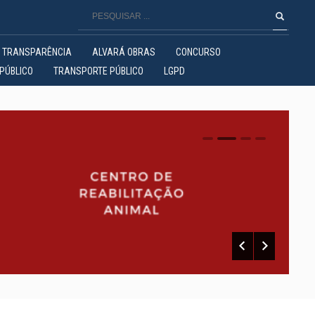
TRANSPARÊNCIA
ALVARÁ OBRAS
CONCURSO
PÚBLICO
TRANSPORTE PÚBLICO
LGPD
0
1
2
3