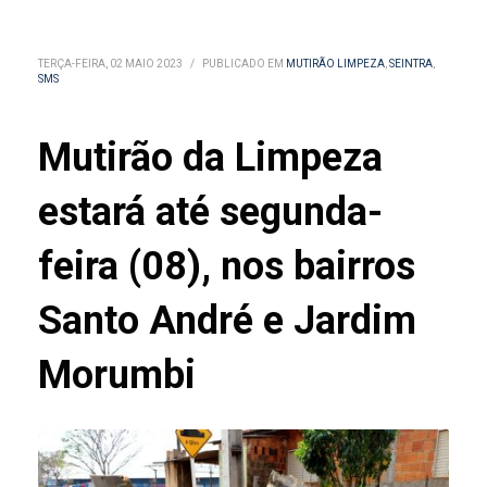
TERÇA-FEIRA, 02 MAIO 2023
/
PUBLICADO EM
MUTIRÃO LIMPEZA
,
SEINTRA
,
SMS
Mutirão da Limpeza
estará até segunda-
feira (08), nos bairros
Santo André e Jardim
Morumbi