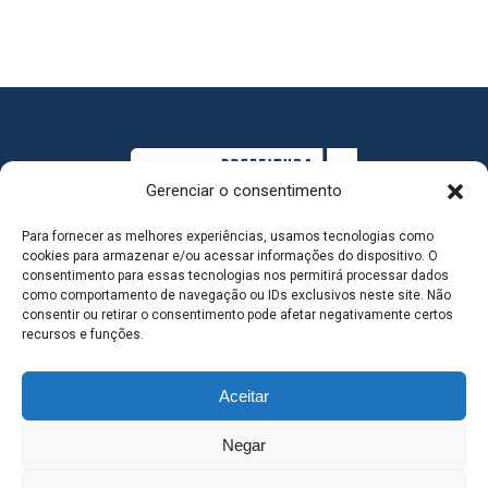
Gerenciar o consentimento
Para fornecer as melhores experiências, usamos tecnologias como
cookies para armazenar e/ou acessar informações do dispositivo. O
consentimento para essas tecnologias nos permitirá processar dados
como comportamento de navegação ou IDs exclusivos neste site. Não
consentir ou retirar o consentimento pode afetar negativamente certos
MAPA DO SITE
recursos e funções.
Aceitar
SEDE DO ADMINISTRATIVO MUNICIPAL - Avenida
Negar
Antônio Trajano, nº 30 - centro - Três Lagoas MS |