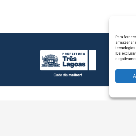
Para fornec
armazenar e
tecnologias
IDs exclusiv
negativamen
A
L - Avenida Antônio Trajano, nº 30 - centro - Três La