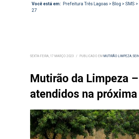
Você está em:
Prefeitura Três Lagoas
>
Blog
>
SMS
>
27
SEXTA-FEIRA, 17 MARÇO 2023
/
PUBLICADO EM
MUTIRÃO LIMPEZA
,
SEI
Mutirão da Limpeza – 
atendidos na próxima