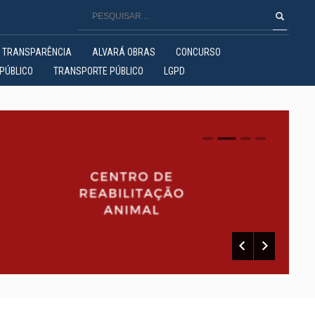
TRANSPARÊNCIA
ALVARÁ OBRAS
CONCURSO
PÚBLICO
TRANSPORTE PÚBLICO
LGPD
0
1
2
3