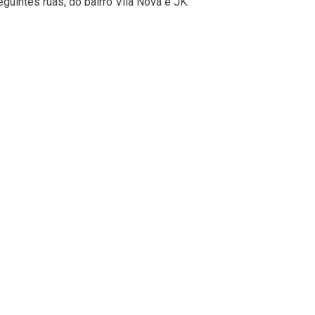
intes ruas, do bairro Vila Nova e JK: