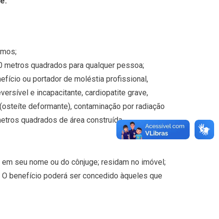
e:
nimos;
 80 metros quadrados para qualquer pessoa;
nefício ou portador de moléstia profissional,
versível e incapacitante, cardiopatite grave,
(osteíte deformante), contaminação por radiação
metros quadrados de área construída.
l em seu nome ou do cônjuge; residam no imóvel;
l. O benefício poderá ser concedido àqueles que