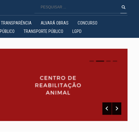
TRANSPARÊNCIA
ALVARÁ OBRAS
CONCURSO
PÚBLICO
TRANSPORTE PÚBLICO
LGPD
0
1
2
3